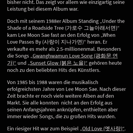
bisher nicht. Das zeigt vor allem wie einzigartig seine
Leistung bei diesem Album war.
Doch mit seinem 1988er Album Standing „Under the
Shade of a Roadside Tree (가로수 그늘아래서면)“
kam Lee Moon Sae fast an den Erfolg von „When
Love Passes By (사랑이 지나가면)“ heran. Er
verkaufte es mehr als 2.5-millionenmal. Besonders
die Songs
„Gwanghwamun Love Song (광화문 연
가)“
und
„Sunset Glow (붉은 노을)“
gehören heute
noch zu den beliebten Hits des Künstlers.
Von 1985 bis 1988 waren die musikalisch
erfolgreichsten Jahre von Lee Moon Sae. Nach dieser
Zeit brachte er noch viele weitere Alben auf den
Markt. Sie alle konnten nicht an den Erfolg aus
seinen Anfangsjahren anknüpfen, enthielten aber
immer wieder Songs, die zu großen Hits wurden.
Ein riesiger Hit war zum Beispiel
„Old Love (옛사랑)“
.