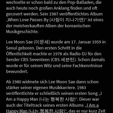
wechselte er schon bald zu den Pop-Balladen, die
auch heute noch großen Anklang finden und oft
gecovert werden. Sein 1987 veröffentlichtes Album
„When Love Passes By (사랑이 지나가면)“ ist eines
der meistverkauften Alben der koreanischen
Musikgeschichte.
Lee Moon Sae (이문세) wurde am 17. Januar 1959 in
Seoul geboren. Den ersten Schritt in die
Öffentlichkeit machte er 1978 als Radio-DJ für den
Sender CBS Seventeen (CBS 세븐틴). Schon damals
wurde er für seinen Witz und seine Fachkenntnisse
bewundert.
Ab 1980 widmete sich Lee Moon Sae dann schon
stärker seiner eigenen Musikkarriere. 1983
veröffentlichte er schließlich seinen ersten Song „I
Am a Happy Man (나는 행복한 사람)“. Dieser war
auch der Titeltrack seines ersten Albums
„I Am a
Happy Man (나는 행복한 사람)“
, das er nur kurz Zeit