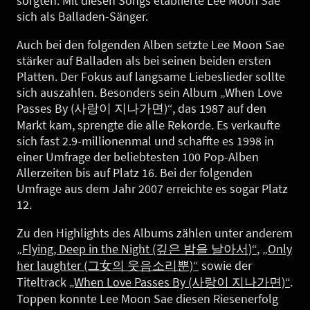
sorgten. Mit diesen Songs etablierte Lee Moon Sae
sich als Balladen-Sänger.
Auch bei den folgenden Alben setzte Lee Moon Sae
stärker auf Balladen als bei seinen beiden ersten
Platten. Der Fokus auf langsame Liebeslieder sollte
sich auszahlen. Besonders sein Album „When Love
Passes By (사랑이 지나가면)“, das 1987 auf den
Markt kam, sprengte die alle Rekorde. Es verkaufte
sich fast 2.9-millionenmal und schaffte es 1998 in
einer Umfrage der beliebtesten 100 Pop-Alben
Allerzeiten bis auf Platz 16. Bei der folgenden
Umfrage aus dem Jahr 2007 erreichte es sogar Platz
12.
Zu den Highlights des Albums zählen unter anderem
„Flying, Deep in the Night (깊은 밤을 날아서)“
,
„Only
her laughter (그女의 웃음소리뿐)“
sowie der
Titeltrack
„When Love Passes By (사랑이 지나가면)“
.
Toppen konnte Lee Moon Sae diesen Riesenerfolg