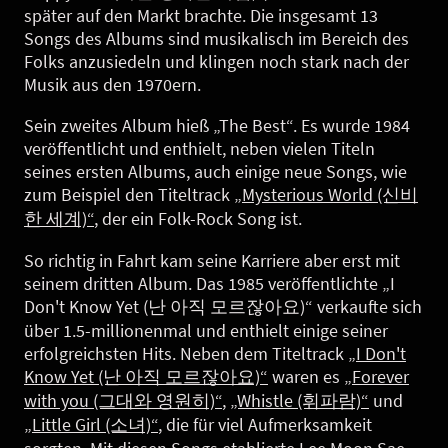
später auf den Markt brachte. Die insgesamt 13
Songs des Albums sind musikalisch im Bereich des
Folks anzusiedeln und klingen noch stark nach der
Musik aus den 1970ern.
Sein zweites Album hieß „The Best“. Es wurde 1984
veröffentlicht und enthielt, neben vielen Titeln
seines ersten Albums, auch einige neue Songs, wie
zum Beispiel den Titeltrack
„Mysterious World (신비
한 세계)“
, der ein Folk-Rock Song ist.
So richtig in Fahrt kam seine Karriere aber erst mit
seinem dritten Album. Das 1985 veröffentlichte „I
Don't Know Yet (난 아직 모르잖아요)“ verkaufte sich
über 1.5-millionenmal und enthielt einige seiner
erfolgreichsten Hits. Neben dem Titeltrack
„I Don't
Know Yet (난 아직 모르잖아요)“
waren es
„Forever
with you (그대와 영원히)“
,
„Whistle (휘파람)“
und
„Little Girl (소녀)“
, die für viel Aufmerksamkeit