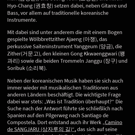
Hyo-Chang (권효창) setzen dabei, neben Gitarre und
Bass, vor allem auf traditionelle koreanische
Instrumente.
Mit dabei sind unter anderem die mit einem Bogen
gespielte Wölbbrettzither Ajaeng (아쟁), das
perkussive Saiteninstrument Yanggeum (양금), die
Zither(거문고), den kleinen Gong Kkwaenggwari (꽹
과리) sowie die beiden Trommeln Janggu (장구) und
Soribuk (소리북).
Neben der koreanischen Musik haben sie sich auch
immer wieder mit musikalischen Traditionen aus
anderen Ländern beschäftigt. Die wichtigste Frage
dabei war stets: „Was ist Tradition überhaupt?“ Die
Suche nach der Antwort führte sie schließlich nach
Spanien auf den Pilgerweg nach Santiago de
Compostela. Dort entstand auch ihr Werk
„Camino
de SANGJARU (상자루의 길)“
,
das sich auf seine